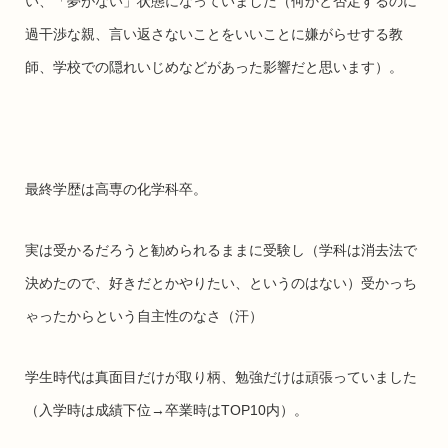
い、「夢がない」状態になっていました（何かと否定するのに
過干渉な親、言い返さないことをいいことに嫌がらせする教
師、学校での隠れいじめなどがあった影響だと思います）。
最終学歴は高専の化学科卒。
実は受かるだろうと勧められるままに受験し（学科は消去法で
決めたので、好きだとかやりたい、というのはない）受かっち
ゃったからという自主性のなさ（汗）
学生時代は真面目だけが取り柄、勉強だけは頑張っていました
（入学時は成績下位→卒業時はTOP10内）。