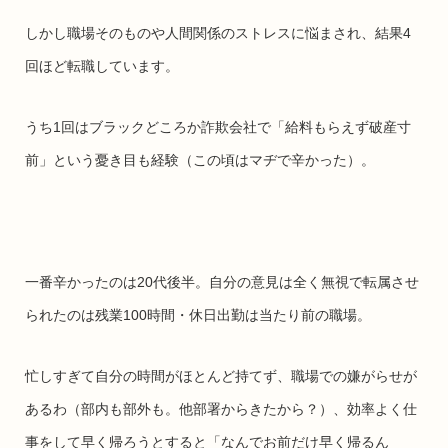
しかし職場そのものや人間関係のストレスに悩まされ、結果4
回ほど転職しています。
うち1回はブラックどころか詐欺会社で「給料もらえず破産寸
前」という憂き目も経験（この頃はマヂで辛かった）。
一番辛かったのは20代後半。自分の意見は全く無視で転属させ
られたのは残業100時間・休日出勤は当たり前の職場。
忙しすぎて自分の時間がほとんど持てず、職場での嫌がらせが
あるわ（部内も部外も。他部署からきたから？）、効率よく仕
事をして早く帰ろうとすると「なんでお前だけ早く帰るん