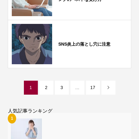
SNS炎上の落とし穴に注意
1
2
3
…
17

人気記事ランキング