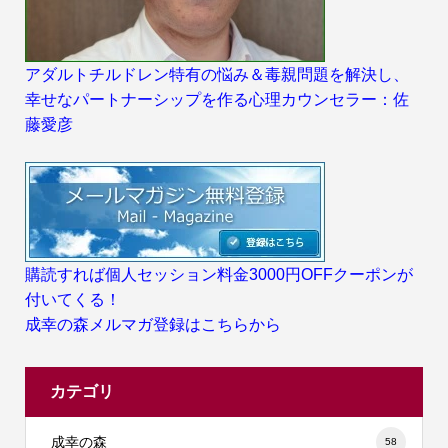
アダルトチルドレン特有の悩み＆毒親問題を解決し、
幸せなパートナーシップを作る心理カウンセラー：佐
藤愛彦
購読すれば個人セッション料金3000円OFFクーポンが
付いてくる！
成幸の森メルマガ登録はこちらから
カテゴリ
成幸の森
58