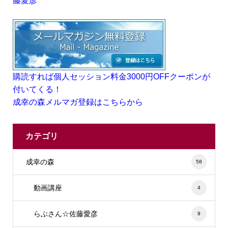
藤愛彦
購読すれば個人セッション料金3000円OFFクーポンが
付いてくる！
成幸の森メルマガ登録はこちらから
カテゴリ
成幸の森
58
動画講座
4
らぶさん☆佐藤愛彦
9