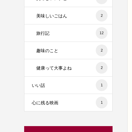
美味しいごはん
2
旅行記
12
趣味のこと
2
健康って大事よね
2
いい話
1
心に残る映画
1