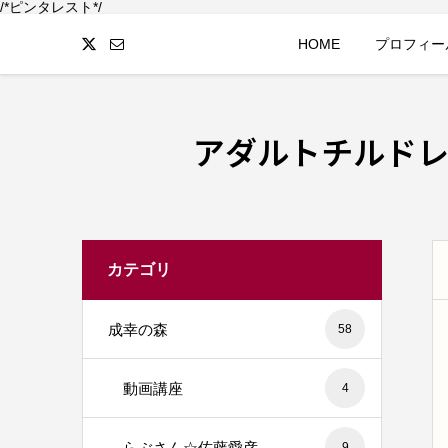
/*ピンタレスト*/
HOME
プロフィー
アダルトチルド
カテゴリ
成幸の森
58
動画講座
4
らぶさん☆佐藤愛彦
9