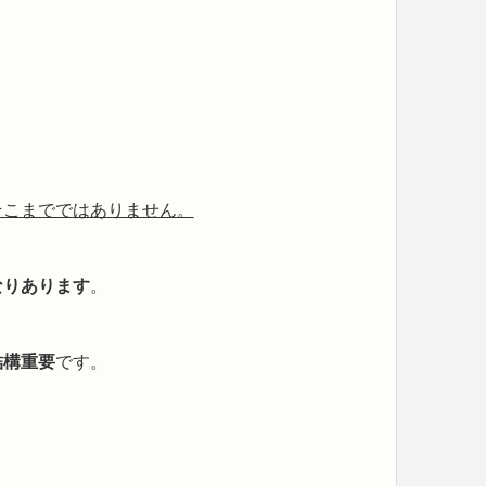
そこまでではありません。
なりあります
。
結構重要
です。