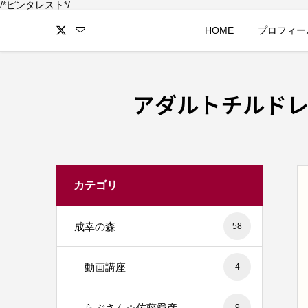
/*ピンタレスト*/
HOME
プロフィー
アダルトチルド
カテゴリ
成幸の森
58
動画講座
4
らぶさん☆佐藤愛彦
9