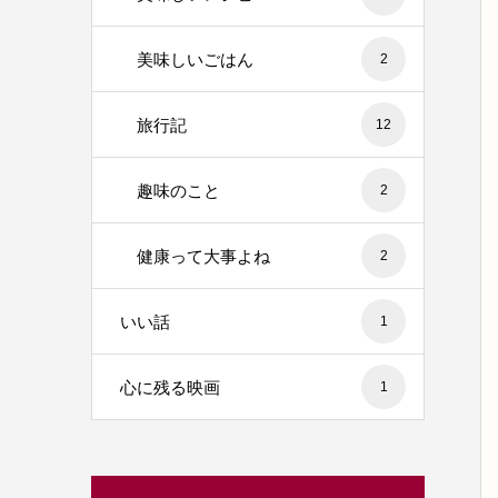
美味しいごはん
2
旅行記
12
趣味のこと
2
健康って大事よね
2
いい話
1
心に残る映画
1