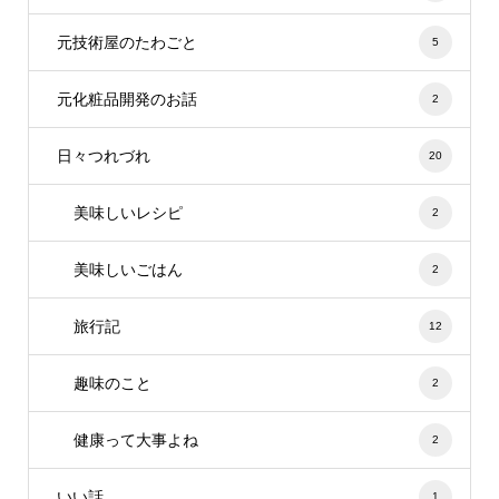
元技術屋のたわごと
5
元化粧品開発のお話
2
日々つれづれ
20
美味しいレシピ
2
美味しいごはん
2
旅行記
12
趣味のこと
2
健康って大事よね
2
いい話
1