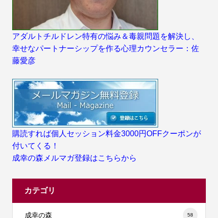
アダルトチルドレン特有の悩み＆毒親問題を解決し、
幸せなパートナーシップを作る心理カウンセラー：佐
藤愛彦
購読すれば個人セッション料金3000円OFFクーポンが
付いてくる！
成幸の森メルマガ登録はこちらから
カテゴリ
成幸の森
58