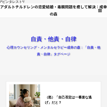
/*ピンタレスト*/
アダルトチルドレンの恋愛結婚・毒親問題を癒して解決：成幸
の森
自責・他責・自律
心理カウンセリング・メンタルセラピー成幸の森：「自責・他
責・自律」タグページ
（怒）「自己否定は一番楽な逃
げ」だと？