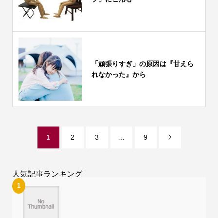
「頑張りすぎ」の原因は『甘えら
れなかった』から
1
2
3
…
9

人気記事ランキング