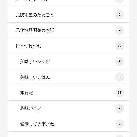
元技術屋のたわごと
5
元化粧品開発のお話
2
日々つれづれ
20
美味しいレシピ
2
美味しいごはん
2
旅行記
12
趣味のこと
2
健康って大事よね
2